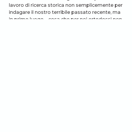
lavoro di ricerca storica non semplicemente per
indagare il nostro terribile passato recente, ma
in primo luogo – cosa che per noi ortodossi non
può non essere importante – per ricostruire la
storia delle terribili persecuzioni subite dai
membri della Chiesa ortodossa, ecclesiastici e
laici.
In quanto membro da vent’anni della
Commissione sinodale per la canonizzazione
dei santi, voglio sottolineare che l’attività di
Memorial come organizzazione formativa e
scientifica (per quanto vi lavorino persone, le cui
posizioni personali, socio-politiche e religiose
talvolta sono ben lontane dalle mie) si è
prodigata per aiutare la nostra Chiesa a
celebrare la canonizzazione dei martiri e
confessori del XX secolo, un avvenimento che è
stato tra i più significativi della storia della