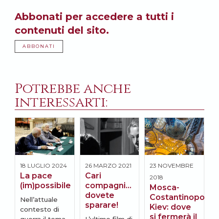
Abbonati per accedere a tutti i
contenuti del sito.
ABBONATI
Potrebbe anche
interessarti:
18 LUGLIO 2024
26 MARZO 2021
23 NOVEMBRE
1
La pace
Cari
2018
2
(im)possibile
compagni…
Mosca-
I
dovete
Costantinopoli-
u
Nell’attuale
sparare!
Kiev: dove
e
contesto di
si fermerà il
u