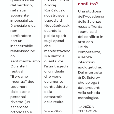
guerra il tema
L’ultimo film di
conflitto?
del perdono,
Andrej
F
nella sua
Končalovskij
Una studiosa
p
apparente
ricostruisce la
dell’Accademia
c
impossibilità,
tragedia di
delle Scienze
n
è cruciale e da
Novočerkassk,
russa affronta
p
non
quando la
i punti caldi
e
confondere
polizia sparò
del conflitto in
p
con un
sugli operai
atto con
C
inaccettabile
che
lucida
a
relativismo né
manifestavano.
competenza,
s
col
Ma dietro a
e senza
p
sentimentalismo.
questa, c’è
intenzioni
c
Durante il
l’altra tragedia
apologetiche.
d
festival
di un ideale
Dall’intervista
c
“Bergamo
che viene
di D. Sidorov
p
Incontra” due
duramente
che spiega i
a
testimoni
contraddetto
dati presenti
c
dalle storie
dalla
nella scheda
c
personali
catastrofe
cronologica.
R
diverse (un
della realtà.
NADEŽDA
sacerdote
GIOVANNA
BELJAKOVA
ortodosso e