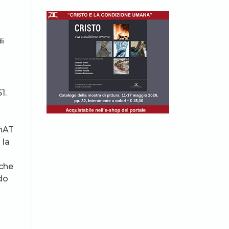
di
1.
ChAT
 la
nche
edo
.