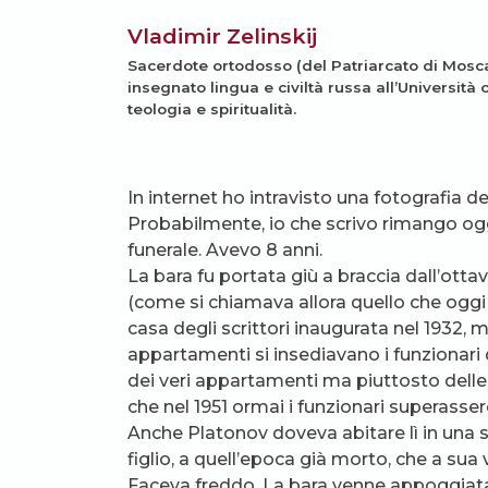
Vladimir Zelinskij
Sacerdote ortodosso (del Patriarcato di Mosca) è
insegnato lingua e civiltà russa all’Università 
teologia e spiritualità.
In internet ho intravisto una fotografia de
Probabilmente, io che scrivo rimango oggi
funerale. Avevo 8 anni.
La bara fu portata giù a braccia dall’ott
(come si chiamava allora quello che oggi è 
casa degli scrittori inaugurata nel 1932, 
appartamenti si insediavano i funzionari 
dei veri appartamenti ma piuttosto delle 
che nel 1951 ormai i funzionari superassero
Anche Platonov doveva abitare lì in una s
figlio, a quell’epoca già morto, che a sua 
Faceva freddo. La bara venne appoggiata s