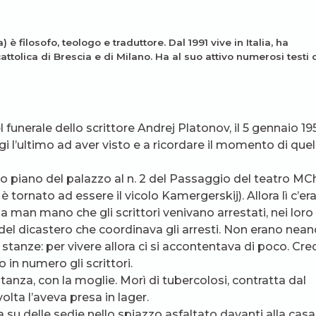
 filosofo, teologo e traduttore. Dal 1991 vive in Italia, ha
cattolica di Brescia e di Milano. Ha al suo attivo numerosi testi 
l funerale dello scrittore Andrej Platonov, il 5 gennaio 195
 l’ultimo ad aver visto e a ricordare il momento di quel
avo piano del palazzo al n. 2 del Passaggio del teatro M
tornato ad essere il vicolo Kamergerskij). Allora lì c’era
ma man mano che gli scrittori venivano arrestati, nei loro
del dicastero che coordinava gli arresti. Non erano nea
stanze: per vivere allora ci si accontentava di poco. Cr
 in numero gli scrittori.
tanza, con la moglie. Morì di tubercolosi, contratta dal
volta l’aveva presa in lager.
u delle sedie nello spiazzo asfaltato davanti alla casa