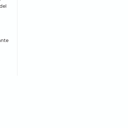
del
ante