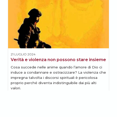
21 LUGLIO 2024
1
Verità e violenza non possono stare insieme
R
Cosa succede nelle anime quando l’amore di Dio ci
A
induce a condannare e ostracizzare? La violenza che
u
impregna talvolta i discorsi spirituali è pericolosa
V
proprio perché diventa indistinguibile dai più alti
valori.
VLADIMIR ZELINSKIJ