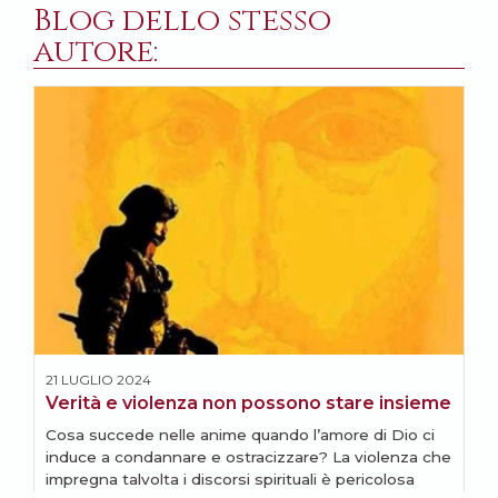
Blog dello stesso
autore:
21 LUGLIO 2024
1
Verità e violenza non possono stare insieme
R
Cosa succede nelle anime quando l’amore di Dio ci
A
induce a condannare e ostracizzare? La violenza che
u
impregna talvolta i discorsi spirituali è pericolosa
V