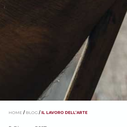
HOME
/
BLOG
/
IL LAVORO DELL’ARTE