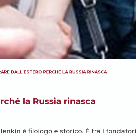
ARE DALL’ESTERO PERCHÉ LA RUSSIA RINASCA
rché la Russia rinasca
enkin è filologo e storico. È tra i fondator