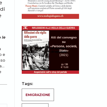
e
 di
e
 le
a
o e
sso
ia…
e
Tags:
EMIGRAZIONE