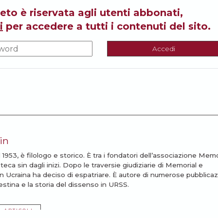
eto è riservata agli utenti abbonati,
i
per accedere a tutti i contenuti del sito.
Accedi
in
953, è filologo e storico. È tra i fondatori dell’associazione Memo
ioteca sin dagli inizi. Dopo le traversie giudiziarie di Memorial e
 in Ucraina ha deciso di espatriare. È autore di numerose pubblicaz
destina e la storia del dissenso in URSS.
I ARTICOLI