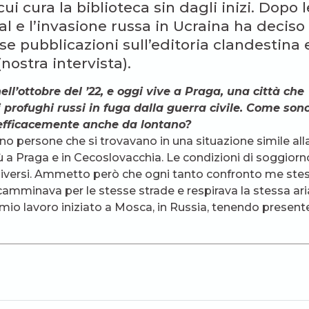
ui cura la biblioteca sin dagli inizi. Dopo l
al e l’invasione russa in Ucraina ha deciso
e pubblicazioni sull’editoria clandestina 
nostra intervista).
nell’ottobre del ’22, e oggi vive a Praga, una città che
 profughi russi in fuga dalla guerra civile. Come sono
 efficacemente anche da lontano?
rano persone che si trovavano in una situazione simile all
ù a Praga e in Cecoslovacchia. Le condizioni di soggiorn
 diversi. Ammetto però che ogni tanto confronto me ste
 camminava per le stesse strade e respirava la stessa ar
l mio lavoro iniziato a Mosca, in Russia, tenendo present