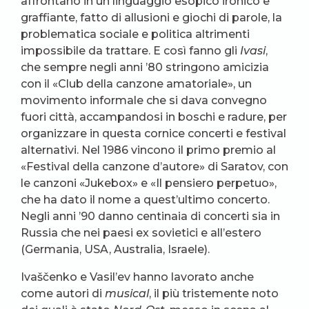
affrontano in un linguaggio esopico ironico e
graffiante, fatto di allusioni e giochi di parole, la
problematica sociale e politica altrimenti
impossibile da trattare. E così fanno gli
Ivasi
,
che sempre negli anni ’80 stringono amicizia
con il «Club della canzone amatoriale», un
movimento informale che si dava convegno
fuori città, accampandosi in boschi e radure, per
organizzare in questa cornice concerti e festival
alternativi. Nel 1986 vincono il primo premio al
«Festival della canzone d’autore» di Saratov, con
le canzoni «Jukebox» e «Il pensiero perpetuo»,
che ha dato il nome a quest’ultimo concerto.
Negli anni ’90 danno centinaia di concerti sia in
Russia che nei paesi ex sovietici e all’estero
(Germania, USA, Australia, Israele).
Ivaščenko e Vasil’ev hanno lavorato anche
come autori di
musical
, il più tristemente noto