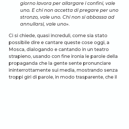
giorno lavora per allargare i confini, vale
uno. E chi non accetta di pregare per uno
stronzo, vale uno. Chi non si abbassa ad
annullarsi, vale uno»
.
Ci si chiede, quasi increduli, come sia stato
possibile dire e cantare queste cose oggi, a
Mosca, dialogando e cantando in un teatro
strapieno, usando con fine ironia le parole della
propaganda che la gente sente pronunciare
ininterrottamente sui media, mostrando senza
troppi giri di parole, in modo trasparente, che il
re è nudo.
Come ha detto Vasil’ev, commentando qualche
giorno dopo il concerto alla trasmissione
«Breakfast show», «ci è venuta molto utile
l’esperienza di quegli anni, gli anni bui della
stagnazione, perché allora ci siamo fatti le ossa,