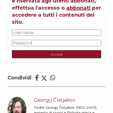
è riservata agli utenti abbonati,
effettua l'accesso o
abbonati
per
accedere a tutti i contenuti del
sito.
Accedi
Condividi
Georgij Čistjakov
Padre Georgij Čistjakov (1953-2007),
esperto di storia e filologia greca e