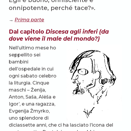
onnipotente, perché tace?».
→
Prima parte
Dal capitolo
Discesa agli inferi (da
dove viene il male del mondo?)
Nell’ultimo mese ho
seppellito sei
bambini
dell’ospedale in cui
ogni sabato celebro
la liturgia. Cinque
maschi – Ženija,
Anton, Saša, Alëša e
Igor’, e una ragazza,
Evgenija Žmyrko,
uno splendore di
diciassette anni, che ci ha lasciato l’icona del