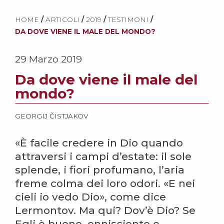
HOME
/
ARTICOLI
/
2019
/
TESTIMONI
/
DA DOVE VIENE IL MALE DEL MONDO?
29 Marzo 2019
Da dove viene il male del
mondo?
GEORGIJ ČISTJAKOV
«È facile credere in Dio quando
attraversi i campi d’estate: il sole
splende, i fiori profumano, l’aria
freme colma dei loro odori. «E nei
cieli io vedo Dio», come dice
Lermontov. Ma qui? Dov’è Dio? Se
Egli è buono, onnisciente e