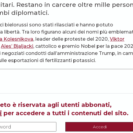
ari. Restano in carcere oltre mille person
mbi diplomatici.
ici bielorussi sono stati rilasciati e hanno potuto
la libertà. Tra loro figurano alcuni dei nomi più emblemat
ja Kolesnikova
, leader delle proteste del 2020,
Viktor
e
Ales’ Bjaljacki
, cattolico e premio Nobel per la pace 202
ei negoziati condotti dall’amministrazione Trump, in ca
le esportazioni di fertilizzanti potassici.
eto è riservata agli utenti abbonati,
i
per accedere a tutti i contenuti del sito.
Accedi