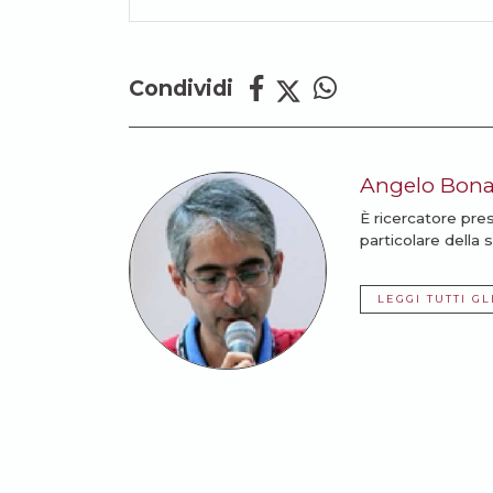
Condividi
Angelo Bon
È ricercatore pre
particolare della 
LEGGI TUTTI GL
Potrebbe anche intere