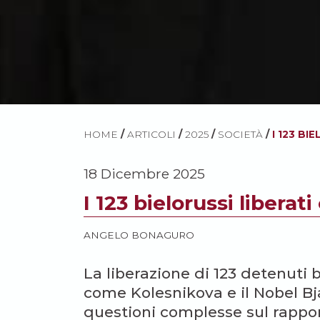
HOME
/
ARTICOLI
/
2025
/
SOCIETÀ
/
I 123 BI
18 Dicembre 2025
I 123 bielorussi liberati
ANGELO BONAGURO
La liberazione di 123 detenuti 
come Kolesnikova e il Nobel Bja
questioni complesse sul rappo