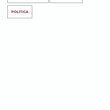
POLITICA
Abbonati per accedere a tutti i
contenuti del sito.
ABBONATI
Potrebbe anche
interessarti: