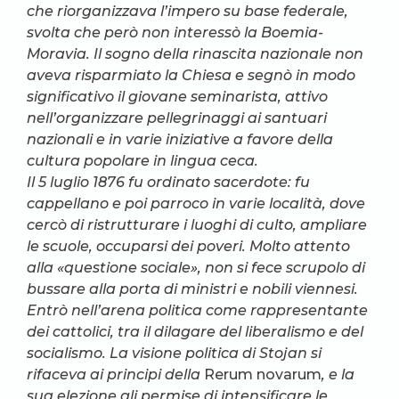
che riorganizzava l’impero su base federale,
svolta che però non interessò la Boemia-
Moravia.
Il sogno della rinascita nazionale non
aveva risparmiato la Chiesa e segnò in modo
significativo il giovane seminarista, attivo
nell’organizzare pellegrinaggi ai santuari
nazionali e in varie iniziative a favore della
cultura popolare in lingua ceca.
Il 5 luglio 1876 fu ordinato sacerdote: fu
cappellano e poi parroco in varie località, dove
cercò di ristrutturare i luoghi di culto, ampliare
le scuole, occuparsi dei poveri. Molto attento
alla «questione sociale», non si fece scrupolo di
bussare alla porta di ministri e nobili viennesi
.
Entrò nell’arena politica come rappresentante
dei cattolici, tra il dilagare del liberalismo e del
socialismo. La visione politica di Stojan si
rifaceva ai principi della
Rerum novarum
, e la
sua elezione gli permise di intensificare le