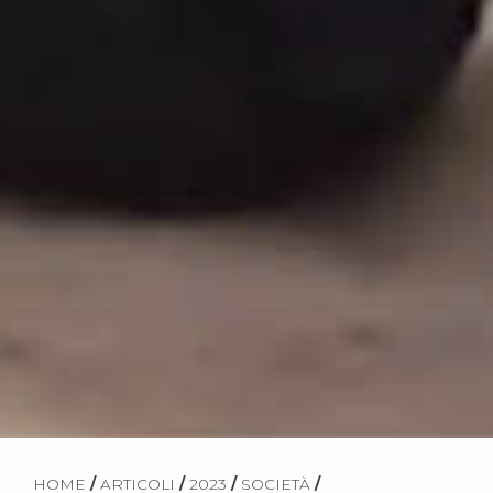
HOME
/
ARTICOLI
/
2023
/
SOCIETÀ
/