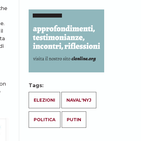
che
e.
il
sta
di
Non
Tags:
o
ELEZIONI
NAVAL'NYJ
POLITICA
PUTIN