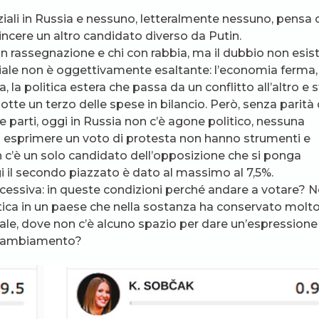
nziali in Russia e nessuno, letteralmente nessuno, pensa 
vincere un altro candidato diverso da Putin.
on rassegnazione e chi con rabbia, ma il dubbio non esist
iale non è oggettivamente esaltante: l’economia ferma, 
, la politica estera che passa da un conflitto all’altro e 
tte un terzo delle spese in bilancio. Però, senza parità 
 le parti, oggi in Russia non c’è agone politico, nessuna
ro esprimere un voto di protesta non hanno strumenti e
n c’è un solo candidato dell’opposizione che si ponga
gi il secondo piazzato è dato al massimo al 7,5%.
ccessiva: in queste condizioni perché andare a votare? 
ica in un paese che nella sostanza ha conservato molt
le, dove non c’è alcuno spazio per dare un’espressione
i cambiamento?