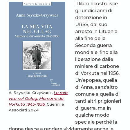
Il libro ricostruisce
gli undici anni di
detenzione in
URSS, dal suo
arresto in Lituania,
alla fine della
Seconda guerra
mondiale, fino alla
liberazione dalle
miniere di carbone
di Vorkuta nel 1956.
Un’epopea, quella
di Anna, senz’altro
A. Szyszko-Grzywacz,
La mia
comune a quella di
vita nel Gulag. Memorie da
tanti altri prigionieri
Vorkuta 1945-1956
,
Guerini e
di guerra, ma in
Associati 2024.
qualche modo
speciale perché la
donna riesce a rendere vividamente anche le