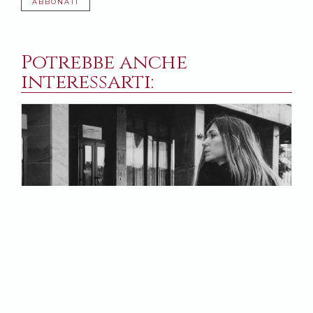
ABBONATI
Potrebbe anche
interessarti:
21 NOVEMBRE 2024
3
Un’altra giornalista vittima della guerra
D