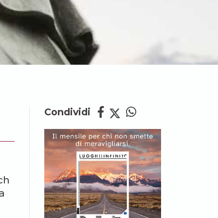
Condividi
ch
a