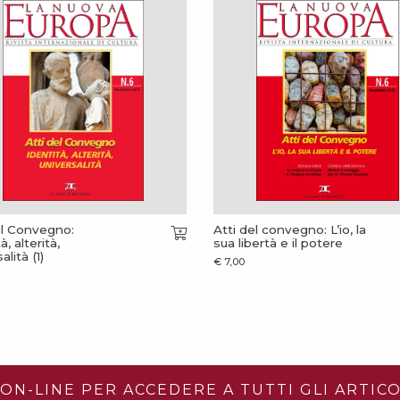
el Convegno:
Atti del convegno: L’io, la
à, alterità,
sua libertà e il potere
alità (1)
€
7,00
ON-LINE PER ACCEDERE A TUTTI GLI ARTICO