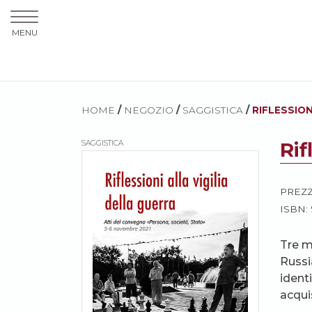
MENU
HOME
/
NEGOZIO
/
SAGGISTICA
/
RIFLESSION
Rif
SAGGISTICA
PREZ
ISBN:
Tre m
Russia
ident
acqui