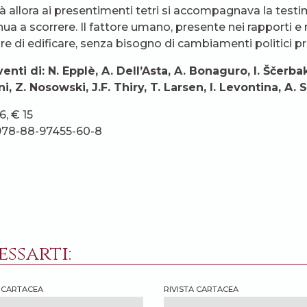
à allora ai presentimenti tetri si accompagnava la testimo
nua a scorrere. Il fattore umano, presente nei rapporti e
e di edificare, senza bisogno di cambiamenti politici pr
venti di: N. Epplè, A. Dell’Asta, A. Bonaguro, I. Ščerba
i, Z. Nosowski, J.F. Thiry, T. Larsen, I. Levontina, A. S
6, € 15
978-88-97455-60-8
ssarti:
A CARTACEA
RIVISTA CARTACEA