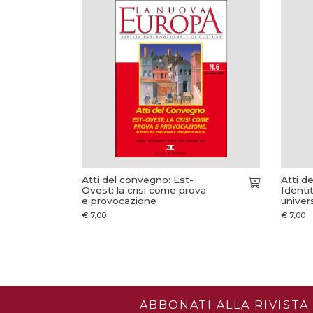
Atti del convegno: Est-
Atti d
Ovest: la crisi come prova
Identit
e provocazione
univers
€
7,00
€
7,00
ABBONATI ALLA RIVISTA 