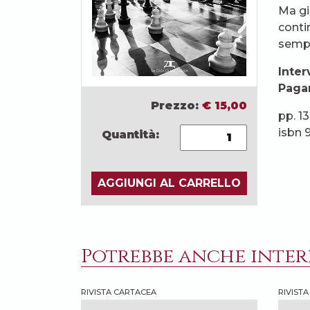
Ma gi
conti
sempr
Inter
Pagan
Prezzo:
€
15,00
pp. 13
isbn 
Quantità:
AGGIUNGI AL CARRELLO
Potrebbe anche intere
RIVISTA CARTACEA
RIVIST