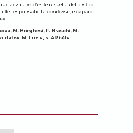
nianza che «l’esile ruscello della vita»
 nelle responsabilità condivise, è capace
evi.
kova, M. Borghesi, F. Braschi, M.
oldatov, M. Lucia, s. Alžběta.