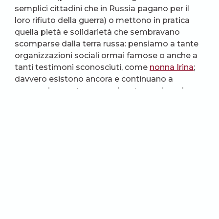
semplici cittadini che in Russia pagano per il
loro rifiuto della guerra) o mettono in pratica
quella pietà e solidarietà che sembravano
scomparse dalla terra russa: pensiamo a tante
organizzazioni sociali ormai famose o anche a
tanti testimoni sconosciuti, come
nonna Irina
;
davvero esistono ancora e continuano a
nascere in questo paese che sta seminando
tanto dolore, i giusti senza i quali «non esiste il
villaggio. Né la città. Né tutta la terra nostra».
E pensando a loro, né la speranza della pace né
il desiderio che possa essere «perdonato quello
che non può essere perdonato» ci sembreranno
più un sogno sentimentale o una pretesa
violenta.
(foto d’apertura: Liberov, Astra)