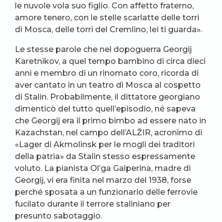
le nuvole vola suo figlio. Con affetto fraterno,
amore tenero, con le stelle scarlatte delle torri
di Mosca, delle torri del Cremlino, lei ti guarda».
Le stesse parole che nel dopoguerra Georgij
Karetnikov, a quel tempo bambino di circa dieci
anni e membro di un rinomato coro, ricorda di
aver cantato in un teatro di Mosca al cospetto
di Stalin. Probabilmente, il dittatore georgiano
dimenticò del tutto quell’episodio, né sapeva
che Georgij era il primo bimbo ad essere nato in
Kazachstan, nel campo dell’ALŽIR, acronimo di
«Lager di Akmolinsk per le mogli dei traditori
della patria» da Stalin stesso espressamente
voluto. La pianista Ol’ga Galperina, madre di
Georgij, vi era finita nel marzo del 1938, forse
perché sposata a un funzionario delle ferrovie
fucilato durante il terrore staliniano per
presunto sabotaggio.