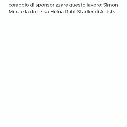
coraggio di sponsorizzare questo lavoro: Simon
Mraz e la dott.ssa Helga Rabl-Stadler di Artists
Solidarity Program Europe (ASoP), e Dialogbüro
di Vienna.
Dasha Karetnikova, Katerina
Gordeeva, George Probstein
Motherland hears, Motherland knows
Fotohof, Salisburgo 2025
(Foto d’apertura: Dasha Karetnikova)
Condividi
Delfina Boero
È ricercatrice presso la Fondazione
Russia Cristiana. Fra i suoi interessi, la