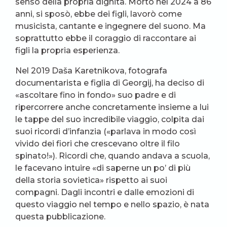
senso della propria dignità. Morto nel 2024 a 86
anni, si sposò, ebbe dei figli, lavorò come
musicista, cantante e ingegnere del suono. Ma
soprattutto ebbe il coraggio di raccontare ai
figli la propria esperienza.
Nel 2019 Daša Karetnikova, fotografa
documentarista e figlia di Georgij, ha deciso di
«ascoltare fino in fondo» suo padre e di
ripercorrere anche concretamente insieme a lui
le tappe del suo incredibile viaggio, colpita dai
suoi ricordi d’infanzia («parlava in modo così
vivido dei fiori che crescevano oltre il filo
spinato!»). Ricordi che, quando andava a scuola,
le facevano intuire «di saperne un po’ di più
della storia sovietica» rispetto ai suoi
compagni. Dagli incontri e dalle emozioni di
questo viaggio nel tempo e nello spazio, è nata
questa pubblicazione.