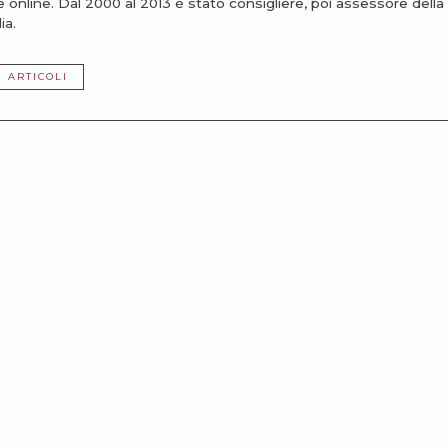
online. Dal 2000 al 2013 è stato consigliere, poi assessore della
ia.
I ARTICOLI
 a Córdoba (Argentina). Da anni vive in Italia, in provincia di Berg
ni e ha 4 figli.
I ARTICOLI
ssarti: