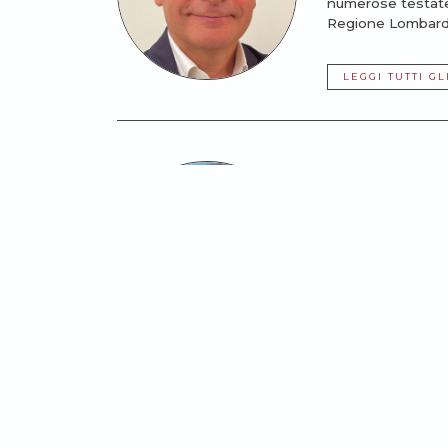
numerose testate 
Regione Lombard
LEGGI TUTTI GL
Luis Vanella
Luis Vanella, nato
È sposato da 46 an
LEGGI TUTTI GL
Potrebbe anche intere