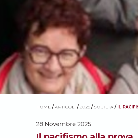
HOME
/
ARTICOLI
/
2025
/
SOCIETÀ
/
IL PACI
28 Novembre 2025
Il pacifismo alla prova