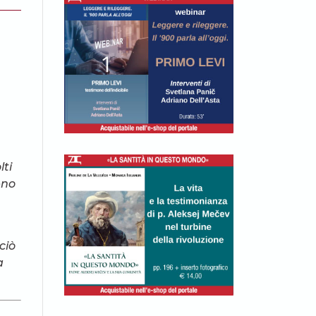
lti
eno
ciò
a