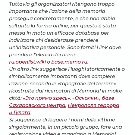
Tuttavia gli organizzatori ritengono troppo
importante che l’azione della memoria
prosegua concretamente, e che non abbia
soltanto la forma online, per questo è stata
messa in moto un efficace database per
indirizzare chi desiderasse prendere
un’iniziativa personale. Sono forniti i link dove
prendere l’elenco dei nomi:
ru.openlist.wiki
o
base.memo.ru
.
Un altro link suggerisce i luoghi storicamente o
simbolicamente importanti dove compiere
l’azione, secondo le «topografie del terrore»
ricostruite dai ricercatori di Memorial in molte
città:
«Это прямо здесь»
,
«Осколки»
,
базе
Сахаровского центра
,
Некрополя террора
и Гулага
.
Si suggerisce di leggere i nomi delle vittime
singolarmente, in un piccolo gruppo, fare una
registrazione video e mandarla a Memorial