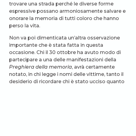
trovare una strada perché le diverse forme
espressive possano armoniosamente salvare e
onorare la memoria di tutti coloro che hanno
perso la vita.
Non va poi dimenticata un’altra osservazione
importante che è stata fatta in questa
occasione. Chi il 30 ottobre ha avuto modo di
partecipare a una delle manifestazioni della
Preghiera della memoria
, avrà certamente
notato, in chi legge i nomi delle vittime, tanto il
desiderio di ricordare chi è stato ucciso quanto
quello di perdonare i carnefici. Infatti, lo slogan
sovietico che talvolta risuona in manifestazioni
analoghe «Non dimentichiamo, non
perdoniamo», lascia il posto ad un sentire
diverso, per cui non si dimentica e, allo stesso
tempo, si può perdonare, o almeno chiedere a
Dio di iniziare a farlo. La Chiesa ortodossa,