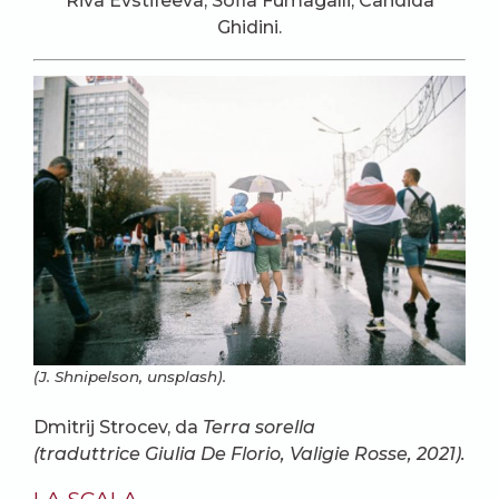
Riva Evstifeeva, Sofia Fumagalli, Candida
Ghidini.
(J. Shnipelson, unsplash).
Dmitrij Strocev, da
Terra sorella
(traduttrice Giulia De Florio, Valigie Rosse, 2021).
LA SCALA