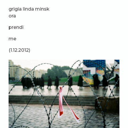
grigia linda minsk
ora
prendi
me
(1.12.2012)