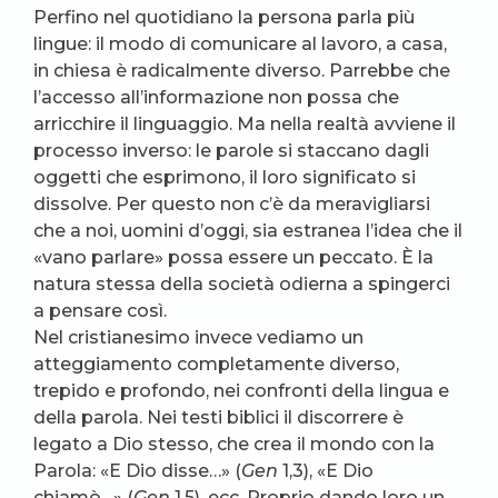
Perfino nel quotidiano la persona parla più
lingue: il modo di comunicare al lavoro, a casa,
in chiesa è radicalmente diverso. Parrebbe che
l’accesso all’informazione non possa che
arricchire il linguaggio. Ma nella realtà avviene il
processo inverso: le parole si staccano dagli
oggetti che esprimono, il loro significato si
dissolve. Per questo non c’è da meravigliarsi
che a noi, uomini d’oggi, sia estranea l’idea che il
«vano parlare» possa essere un peccato. È la
natura stessa della società odierna a spingerci
a pensare così.
Nel cristianesimo invece vediamo un
atteggiamento completamente diverso,
trepido e profondo, nei confronti della lingua e
della parola. Nei testi biblici il discorrere è
legato a Dio stesso, che crea il mondo con la
Parola: «E Dio disse…» (
Gen
1,3), «E Dio
chiamò…» (
Gen
1,5), ecc. Proprio dando loro un