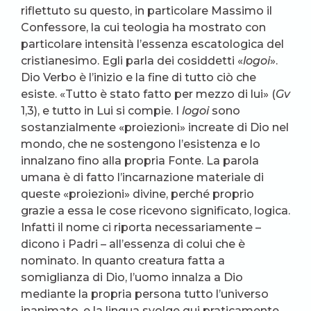
riflettuto su questo, in particolare Massimo il
Confessore, la cui teologia ha mostrato con
particolare intensità l’essenza escatologica del
cristianesimo. Egli parla dei cosiddetti «
logoi
».
Dio Verbo è l’inizio e la fine di tutto ciò che
esiste. «Tutto è stato fatto per mezzo di lui» (
Gv
1,3), e tutto in Lui si compie. I
logoi
sono
sostanzialmente «proiezioni» increate di Dio nel
mondo, che ne sostengono l’esistenza e lo
innalzano fino alla propria Fonte. La parola
umana è di fatto l’incarnazione materiale di
queste «proiezioni» divine, perché proprio
grazie a essa le cose ricevono significato, logica.
Infatti il nome ci riporta necessariamente –
dicono i Padri – all’essenza di colui che è
nominato. In quanto creatura fatta a
somiglianza di Dio, l’uomo innalza a Dio
mediante la propria persona tutto l’universo
inanimato, e la lingua svolge qui praticamente