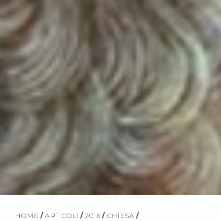
HOME
/
ARTICOLI
/
2016
/
CHIESA
/