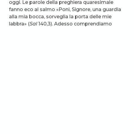
oggi. Le parole della preghiera quaresimale
fanno eco al salmo «Poni, Signore, una guardia
alla mia bocca, sorveglia la porta delle mie
labbra» (
Sal
140,3). Adesso comprendiamo
meglio le parole di Cristo, che di primo acchito
possono sembrarci troppo dure: «Ma io vi dico:
di ogni parola vana che gli uomini diranno,
dovranno rendere conto nel giorno del giudizio»
(
Mt
12,36). Questa categoricità è conseguenza
dell’altissima vocazione e dignità che è stata
donata all’uomo insieme con la dote del
linguaggio.
Condividi
Artemii Safyan
Moscovita, storico, filosofo, pubblicista.