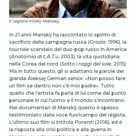
Il regista Vitalij Manskij.
In 21 anni Manskij ha raccontato lo spirito di
sacrificio della campagna russa (
Grazia
, 1996), la
tournée
scandalo del duo-pop russo in America
(
Anatomia di t.A.T.u
, 2003), la vita quotidiana
nella Corea del nord (
Sotto i raggi del sole
, 2015).
Ma in tutto questo, gli si adattano le parole del
grande Aleksej German senior: «Non posso fare
un film se dentro non c’è mio padre». Tutto
quello che l’artista fa parla di lui come del punto
personale in cui l’uomo e il mondo s’incontrano.
Nei documentari di Manskij questo è spesso
testimoniato dalla voce fuoricampo del regista.
L’ultimo suo film si intitola
Parenti
(2016), ed è
la risposta alla crisi politica e alla guerra in