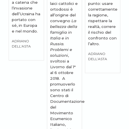
a catena che
laici cattolici e
punto: usare
r
l’invasione
ortodossi è
correttamente
s
dell’Ucraina ha
all’origine del
la ragione,
a
portato con
convegno
La
rispettare la
q
sé, in Europa
bellezza della
realtà, correre
q
e nel mondo.
famiglia in
il rischio del
o
Italia e in
confronto con
t
ADRIANO
Russia.
l’altro.
l
DELL’ASTA
Problemi e
v
ADRIANO
soluzioni
,
q
DELL’ASTA
svoltosi a
o
Livorno dal 1°
q
al 6 ottobre
g
2018. A
V
promuoverlo
P
sono stati il
m
Centro di
p
Documentazione
s
del
R
Movimento
Ecumenico
Italiano,