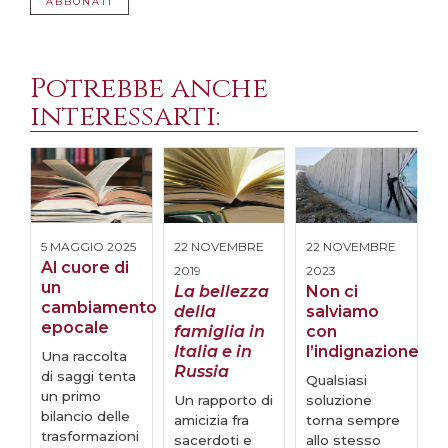
ABBONATI
Potrebbe anche
interessarti:
5 MAGGIO 2025
22 NOVEMBRE
22 NOVEMBRE
9
Al cuore di
2019
2023
2
un
La bellezza
Non ci
cambiamento
della
salviamo
d
epocale
famiglia in
con
/
Italia e in
l’indignazione
p
Una raccolta
Russia
l
di saggi tenta
Qualsiasi
un primo
Un rapporto di
soluzione
N
bilancio delle
amicizia fra
torna sempre
trasformazioni
sacerdoti e
allo stesso
d