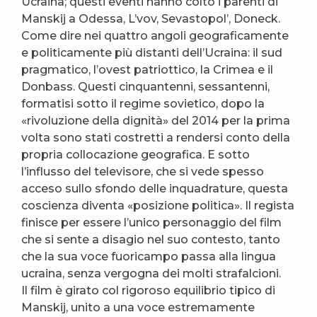
Ucraina; questi eventi hanno colto i parenti di
Manskij a Odessa, L’vov, Sevastopol’, Doneck.
Come dire nei quattro angoli geograficamente
e politicamente più distanti dell’Ucraina: il sud
pragmatico, l’ovest patriottico, la Crimea e il
Donbass. Questi cinquantenni, sessantenni,
formatisi sotto il regime sovietico, dopo la
«rivoluzione della dignità» del 2014 per la prima
volta sono stati costretti a rendersi conto della
propria collocazione geografica. E sotto
l’influsso del televisore, che si vede spesso
acceso sullo sfondo delle inquadrature, questa
coscienza diventa «posizione politica». Il regista
finisce per essere l’unico personaggio del film
che si sente a disagio nel suo contesto, tanto
che la sua voce fuoricampo passa alla lingua
ucraina, senza vergogna dei molti strafalcioni.
Il film è girato col rigoroso equilibrio tipico di
Manskij, unito a una voce estremamente