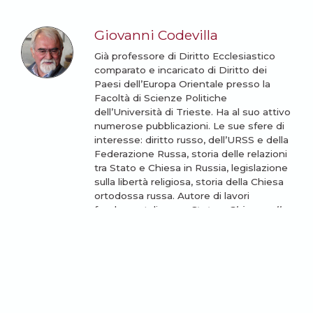
Giovanni Codevilla
Già professore di Diritto Ecclesiastico
comparato e incaricato di Diritto dei
Paesi dell’Europa Orientale presso la
Facoltà di Scienze Politiche
dell’Università di Trieste. Ha al suo attivo
numerose pubblicazioni. Le sue sfere di
interesse: diritto russo, dell’URSS e della
Federazione Russa, storia delle relazioni
tra Stato e Chiesa in Russia, legislazione
sulla libertà religiosa, storia della Chiesa
ortodossa russa. Autore di lavori
fondamentali come
Stato e Chiesa nella
Federazione Russa
;
Lo zar e il patriarca.
I rapporti tra trono e altare in Russia
dalle origini ai giorni nostri
(La Casa
Matriona), la tetralogia
Storia della
Russia e dei paesi limitrofi. Chiesa e
impero
(Jaca Book, 2016),
Il terrore rosso
sulla Russia ortodossa
(Jaca Book,