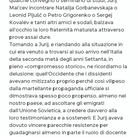
qualche convegno o seminario di studi, Jurij
Mal’cev incontrare Natalija Gorbanevskaja o
Leonid Pljušč o Petro Grigorenko o Sergej
Kovalëv e tanti altri amici e sodali, balzava
all’occhio la loro fraternità maturata attraverso
prove assai dure.
Tornando a Jurij, e riandando alla situazione in
cui era venuto a trovarsi al suo arrivo nell’Italia
della seconda metà degli anni Settanta, in
pieno «compromesso storico», ne ricordiamo la
delusione: quell’Occidente che i dissidenti
avevano mitizzato proprio perché così vilipeso
dalla martellante propaganda ufficiale si
dimostrava spesso poco propenso, almeno nel
nostro paese, ad ascoltare gli emigrati
dall’Unione Sovietica, a credere davvero alla
loro testimonianza e a sostenerli. E Jurij aveva
dovuto vincere parecchie resistenze per
guadagnarsi almeno in parte il ruolo di docente