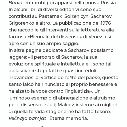
Bunin
, entrambi poi apparsi nella nuova Russia.
In alcuni libri di diversi editori vi sono suoi
contributi su Pasternak, Solženicyn, Sacharov,
Grigorenko e altro. La pubblicazione del 1976
che raccoglie gli interventi sulla letteratura alla
famosa «Biennale del dissenso» di Venezia si
apre con un suo ampio saggio.
In altre pagine dedicate a Sacharov possiamo
leggere: «Il percorso di Sacharov, la sua
evoluzione spirituale e intellettuale… sono tali
da lasciarci stupefatti e quasi increduli.
Trovandosi al vertice dell’
élite
del paese, questo
santo laico ha rinunciato al proprio benessere e
ha alzato la voce contro l’ingiustizia». Un
luminoso esempio di abnegazione e altruismo
per il dissenso, e Jurij Malcev, insieme ai migliori
di quella fervida stagione, ne ha fatto tesoro.
Večnaja pamjat’
. Eterna memoria.