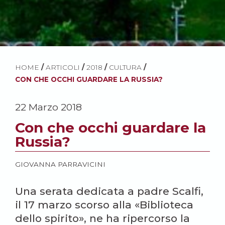
HOME
/
ARTICOLI
/
2018
/
CULTURA
/
CON CHE OCCHI GUARDARE LA RUSSIA?
22 Marzo 2018
Con che occhi guardare la
Russia?
GIOVANNA PARRAVICINI
Una serata dedicata a padre Scalfi,
il 17 marzo scorso alla «Biblioteca
dello spirito», ne ha ripercorso la