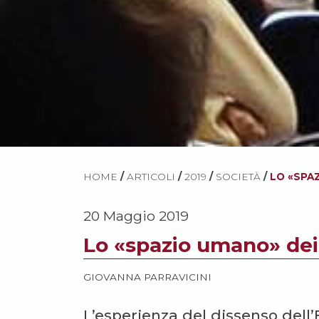
HOME
/
ARTICOLI
/
2019
/
SOCIETÀ
/
LO «SPAZ
20 Maggio 2019
Lo «spazio umano» dei 
GIOVANNA PARRAVICINI
L’esperienza del dissenso dell