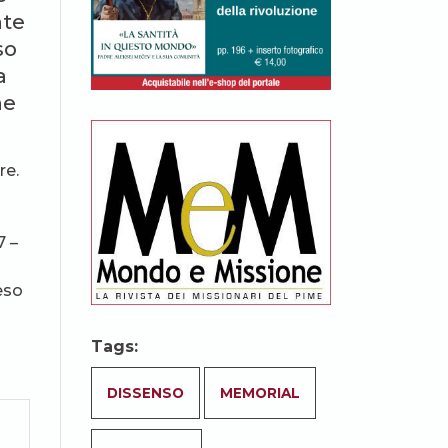
nte
so
a
me
re.
n
7 –
eso
Tags:
DISSENSO
MEMORIAL