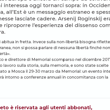
hi interessa oggi tornarci sopra: in Occide
, all’Est è un messaggio estraneo e spes
esse lasciate cadere. Arsenij Roginskij er
le riproporre l’esperienza del dissenso co
a.
 abitua in fretta. Invece sulla non-libertà bisogna riflette
nea, non si possa parlare di nessuna libertà finché no
ertà».
rico e direttore di Memorial scomparso nel dicembre 201
o lavoro sulla storia, sulla memoria, e sono state scelte
cato a Mosca il 29-30 marzo da Memorial: un evento int
erà intorno a conferenze annuali in concomitanza con la
eto è riservata agli utenti abbonati,