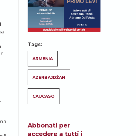
l
ca
Tags:
n
un
ARMENIA
AZERBAJDŽAN
CAUCASO
r
 ma
Abbonati per
accedere a tutti i