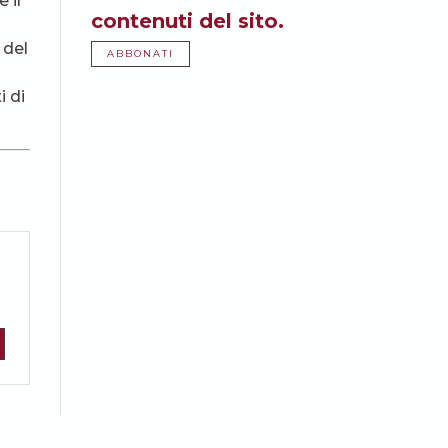
 il
contenuti del sito.
 del
ABBONATI
i di