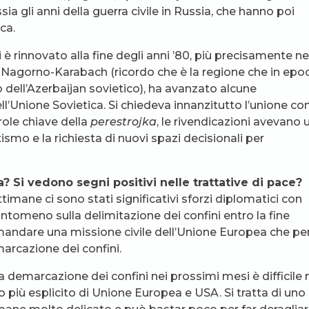
a gli anni della guerra civile in Russia, che hanno poi
ca.
i è rinnovato alla fine degli anni ’80, più precisamente ne
Nagorno-Karabach (ricordo che è la regione che in epo
 dell’Azerbaijan sovietico), ha avanzato alcune
ll’Unione Sovietica. Si chiedeva innanzitutto l’unione co
role chiave della
perestrojka
, le rivendicazioni avevano 
smo e la richiesta di nuovi spazi decisionali per
a? Si vedono segni positivi nelle trattative di pace?
ttimane ci sono stati significativi sforzi diplomatici con
ntomeno sulla delimitazione dei confini entro la fine
 mandare una missione civile dell’Unione Europea che pe
arcazione dei confini.
a demarcazione dei confini nei prossimi mesi è difficile
no più esplicito di Unione Europea e USA. Si tratta di uno