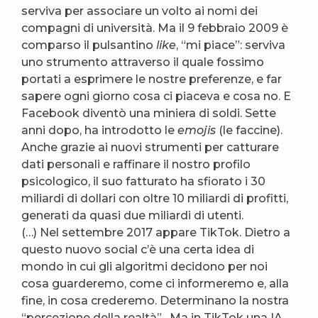
serviva per associare un volto ai nomi dei
compagni di università. Ma il 9 febbraio 2009 è
comparso il pulsantino
like
, “mi piace”: serviva
uno strumento attraverso il quale fossimo
portati a esprimere le nostre preferenze, e far
sapere ogni giorno cosa ci piaceva e cosa no. E
Facebook diventò una miniera di soldi. Sette
anni dopo, ha introdotto le
emojis
(le faccine).
Anche grazie ai nuovi strumenti per catturare
dati personali e raffinare il nostro profilo
psicologico, il suo fatturato ha sfiorato i 30
miliardi di dollari con oltre 10 miliardi di profitti,
generati da quasi due miliardi di utenti.
(…) Nel settembre 2017 appare TikTok. Dietro a
questo nuovo social c’è una certa idea di
mondo in cui gli algoritmi decidono per noi
cosa guarderemo, come ci informeremo e, alla
fine, in cosa crederemo. Determinano la nostra
“percezione della realtà”. Ma in TikTok una IA