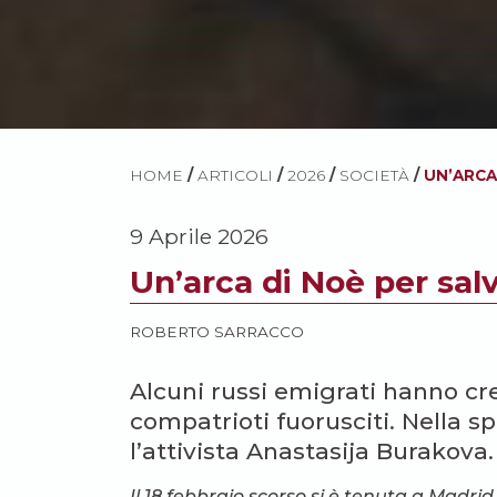
HOME
/
ARTICOLI
/
2026
/
SOCIETÀ
/
UN’ARCA
9 Aprile 2026
Un’arca di Noè per salv
ROBERTO SARRACCO
Alcuni russi emigrati hanno cr
compatrioti fuorusciti. Nella s
l’attivista Anastasija Burakova.
Il 18 febbraio scorso si è tenuta a Madri