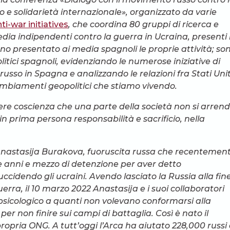
o e solidarietà internazionale», organizzato da varie
ti-war initiatives
, che coordina 80 gruppi di ricerca e
 media indipendenti contro la guerra in Ucraina, presenti 
no presentato ai media spagnoli le proprie attività; so
olitici spagnoli, evidenziando le numerose iniziative di
sso in Spagna e analizzando le relazioni fra Stati Unit
ambiamenti geopolitici che stiamo vivendo.
ere coscienza che una parte della società non si arren
n prima persona responsabilità e sacrificio, nella
nastasija Burakova, fuoruscita russa che recentemen
 anni e mezzo di detenzione per aver detto
cidendo gli ucraini. Avendo lasciato la Russia alla fin
guerra, il 10 marzo 2022 Anastasija e i suoi collaboratori
e psicologico a quanti non volevano conformarsi alla
r non finire sui campi di battaglia. Così è nato il
propria ONG. A tutt’oggi l’Arca ha aiutato 228,000 russi