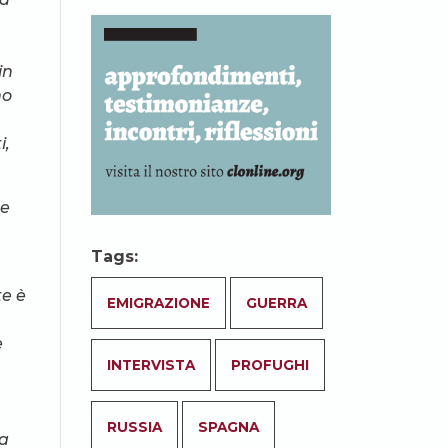
in
no
i,
de
Tags:
te è
EMIGRAZIONE
GUERRA
e
INTERVISTA
PROFUGHI
RUSSIA
SPAGNA
 a