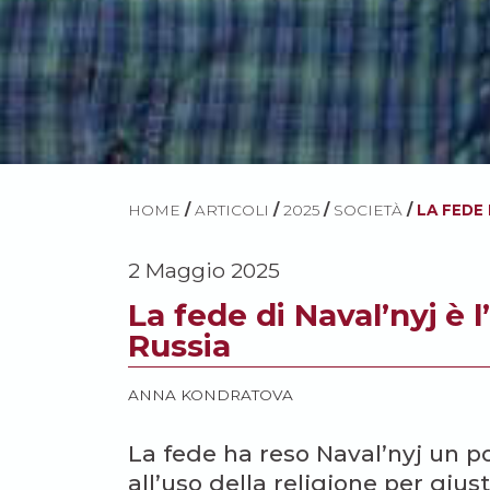
HOME
/
ARTICOLI
/
2025
/
SOCIETÀ
/
LA FEDE 
2 Maggio 2025
La fede di Naval’nyj è l
Russia
ANNA KONDRATOVA
La fede ha reso Naval’nyj un pol
all’uso della religione per giu