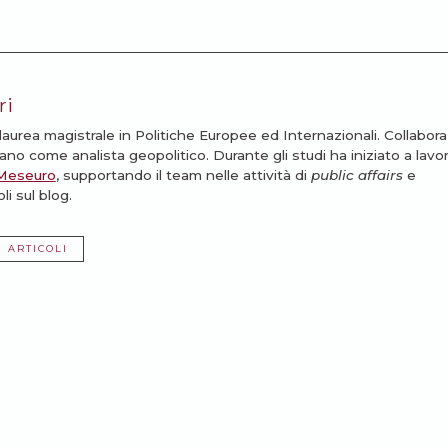
ri
laurea magistrale in Politiche Europee ed Internazionali. Collabor
iano come analista geopolitico. Durante gli studi ha iniziato a lavo
 Meseuro
, supportando il team nelle attività di
public affairs
e
li sul blog.
I ARTICOLI
ssarti: