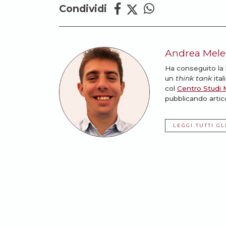
Condividi
Andrea Mele
Ha conseguito la 
un
think tank
ital
col
Centro Studi
pubblicando artico
LEGGI TUTTI GL
Potrebbe anche intere