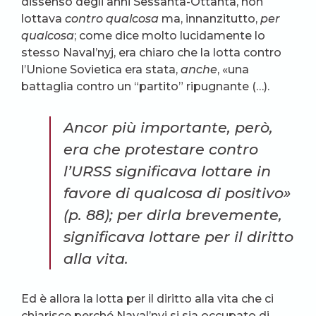
dissenso degli anni Sessanta-Ottanta, non
lottava
contro qualcosa
ma, innanzitutto,
per
qualcosa
; come dice molto lucidamente lo
stesso Naval’nyj, era chiaro che la lotta contro
l’Unione Sovietica era stata,
anche
, «una
battaglia contro un “partito” ripugnante (…).
Ancor più importante, però,
era che protestare contro
l’URSS significava lottare in
favore di qualcosa di positivo»
(p. 88); per dirla brevemente,
significava
lottare per il diritto
alla vita.
Ed è allora la lotta per il diritto alla vita che ci
chiarisce perché Naval’nyj si sia occupato di