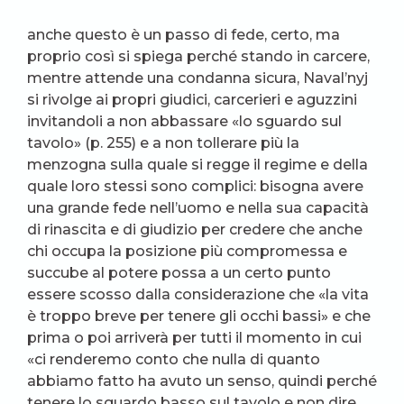
anche questo è un passo di fede, certo, ma
proprio così si spiega perché stando in carcere,
mentre attende una condanna sicura, Naval’nyj
si rivolge ai propri giudici, carcerieri e aguzzini
invitandoli a non abbassare «lo sguardo sul
tavolo» (p. 255) e a non tollerare più la
menzogna sulla quale si regge il regime e della
quale loro stessi sono complici: bisogna avere
una grande fede nell’uomo e nella sua capacità
di rinascita e di giudizio per credere che anche
chi occupa la posizione più compromessa e
succube al potere possa a un certo punto
essere scosso dalla considerazione che «la vita
è troppo breve per tenere gli occhi bassi» e che
prima o poi arriverà per tutti il momento in cui
«ci renderemo conto che nulla di quanto
abbiamo fatto ha avuto un senso, quindi perché
tenere lo sguardo basso sul tavolo e non dire