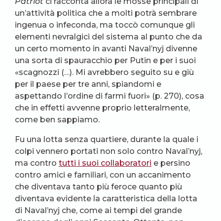
Patriot
ci racconta allora le mosse principali di
un’attività politica che a molti potrà sembrare
ingenua o infeconda, ma toccò comunque gli
elementi nevralgici del sistema al punto che da
un certo momento in avanti Naval’nyj divenne
una sorta di spauracchio per Putin e per i suoi
«scagnozzi (…). Mi avrebbero seguito su e giù
per il paese per tre anni, spiandomi e
aspettando l’ordine di farmi fuori» (p. 270), cosa
che in effetti avvenne proprio letteralmente,
come ben sappiamo.
Fu una lotta senza quartiere, durante la quale i
colpi vennero portati non solo contro Naval’nyj,
ma contro
tutti i suoi collaboratori
e persino
contro amici e familiari, con un accanimento
che diventava tanto più feroce quanto più
diventava evidente la caratteristica della lotta
di Naval’nyj che, come ai tempi del grande