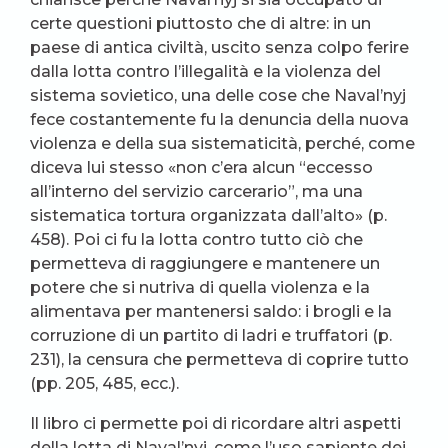
certe questioni piuttosto che di altre: in un
paese di antica civiltà, uscito senza colpo ferire
dalla lotta contro l’illegalità e la violenza del
sistema sovietico, una delle cose che Naval’nyj
fece costantemente fu la denuncia della nuova
violenza e della sua sistematicità, perché, come
diceva lui stesso «non c’era alcun “eccesso
all’interno del servizio carcerario”, ma una
sistematica tortura organizzata dall’alto» (p.
458). Poi ci fu la lotta contro tutto ciò che
permetteva di raggiungere e mantenere un
potere che si nutriva di quella violenza e la
alimentava per mantenersi saldo: i brogli e la
corruzione di un partito di ladri e truffatori (p.
231), la censura che permetteva di coprire tutto
(pp. 205, 485, ecc.).
Il libro ci permette poi di ricordare altri aspetti
della lotta di Naval’nyj, come l’uso sapiente dei