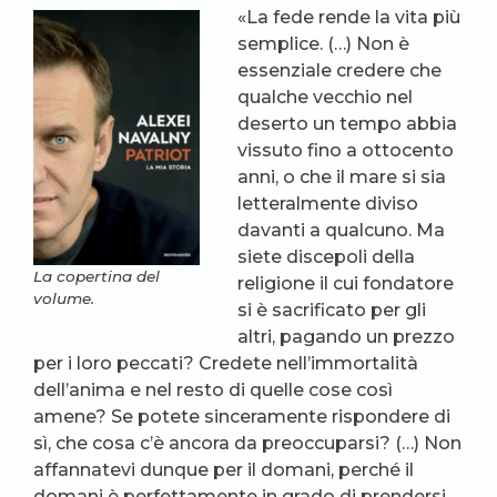
«La fede rende la vita più
semplice. (…) Non è
essenziale credere che
qualche vecchio nel
deserto un tempo abbia
vissuto fino a ottocento
anni, o che il mare si sia
letteralmente diviso
davanti a qualcuno. Ma
siete discepoli della
La copertina del
religione il cui fondatore
volume.
si è sacrificato per gli
altri, pagando un prezzo
per i loro peccati? Credete nell’immortalità
dell’anima e nel resto di quelle cose così
amene? Se potete sinceramente rispondere di
sì, che cosa c’è ancora da preoccuparsi? (…) Non
affannatevi dunque per il domani, perché il
domani è perfettamente in grado di prendersi