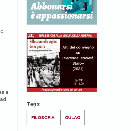
so
n
ssia
 ad
Tags:
FILOSOFIA
GULAG