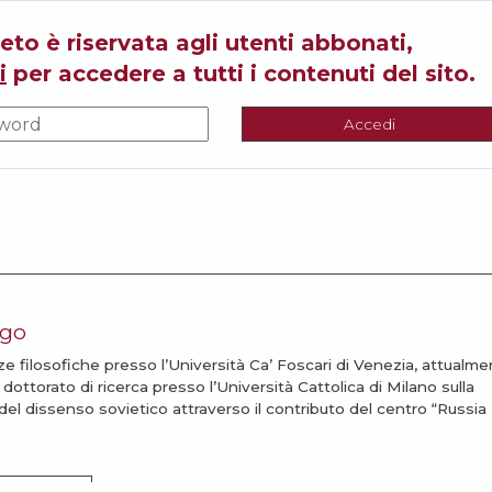
eto è riservata agli utenti abbonati,
i
per accedere a tutti i contenuti del sito.
Accedi
igo
ze filosofiche presso l’Università Ca’ Foscari di Venezia, attualm
ottorato di ricerca presso l’Università Cattolica di Milano sulla
 del dissenso sovietico attraverso il contributo del centro “Russia
I ARTICOLI