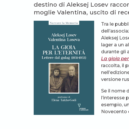
destino di Aleksej Losev racco
moglie Valentina, uscito di rece
Tra le pubbl
dell’associa
Aleksej Lose
lager a un a
durante gli a
La gioia per
raccolta, il
nell’edizion
versione rus
Se il nome d
l’interesse 
esempio, un
Novecento è