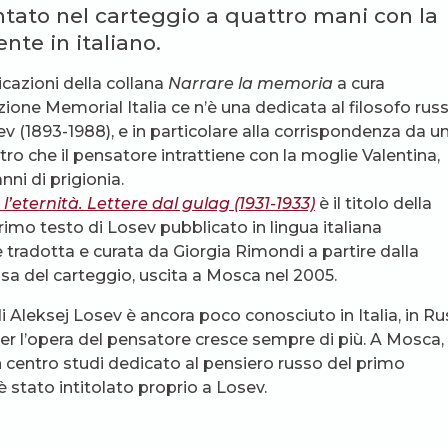
ntato nel carteggio a quattro mani con la
nte in italiano.
icazioni della collana
Narrare la memoria
a cura
zione Memorial Italia ce n’è una dedicata al filosofo rus
v (1893-1988), e in particolare alla corrispondenza da u
ltro che il pensatore intrattiene con la moglie Valentina,
nni di prigionia.
 l’eternità. Lettere dal gulag (1931-1933)
è il titolo della
 primo testo di Losev pubblicato in lingua italiana
e tradotta e curata da Giorgia Rimondi a partire dalla
sa del carteggio, uscita a Mosca nel 2005.
i Aleksej Losev è ancora poco conosciuto in Italia, in Ru
per l’opera del pensatore cresce sempre di più. A Mosca,
 centro studi dedicato al pensiero russo del primo
 stato intitolato proprio a Losev.