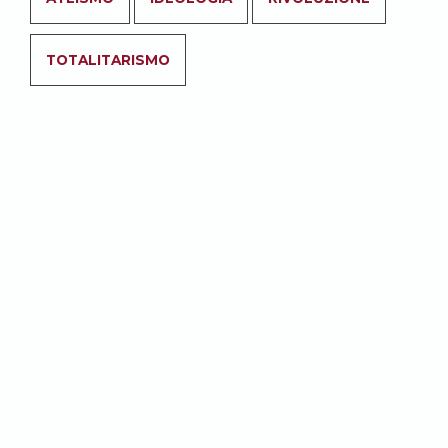
TOTALITARISMO
Abbonati per accedere a tutti i
contenuti del sito.
ABBONATI
Potrebbe anche
interessarti: