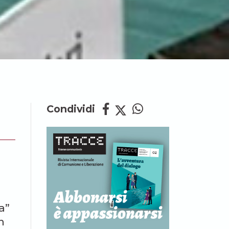
Condividi
a”
n