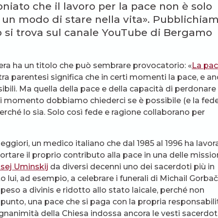
iato che il lavoro per la pace non è solo
 un modo di stare nella vita». Pubblichia
ideo si trova sul canale YouTube di Bergamo
era ha un titolo che può sembrare provocatorio: «
La pa
a parentesi significa che in certi momenti la pace, e an
ili. Ma quella della pace e della capacità di perdonare
ni momento dobbiamo chiederci se è possibile (e la fed
perché lo sia. Solo così fede e ragione collaborano per
eggiori, un medico italiano che dal 1985 al 1996 ha lavor
rtare il proprio contributo alla pace in una delle missio
sej Uminskij
da diversi decenni uno dei sacerdoti più in
 lui, ad esempio, a celebrare i funerali di Michail Gorbač
so a divinis e ridotto allo stato laicale, perché non
ppunto, una pace che si paga con la propria responsabili
agnanimità della Chiesa indossa ancora le vesti sacerdota