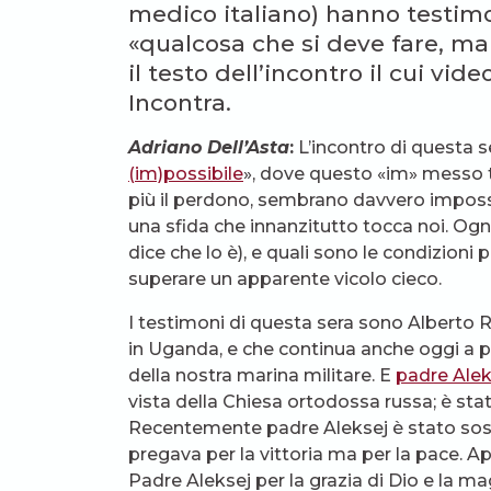
medico italiano) hanno testimon
«qualcosa che si deve fare, ma
il testo dell’incontro il cui v
Incontra.
Adriano Dell’Asta
:
L’incontro di questa s
(im)possibile
», dove questo «im» messo tr
più il perdono, sembrano davvero impossib
una sfida che innanzitutto tocca noi. Og
dice che lo è), e quali sono le condizioni 
superare un apparente vicolo cieco.
I testimoni di questa sera sono Alberto R
in Uganda, e che continua anche oggi a po
della nostra marina militare. E
padre Alek
vista della Chiesa ortodossa russa; è stato
Recentemente padre Aleksej è stato sospe
pregava per la vittoria ma per la pace. A
Padre Aleksej per la grazia di Dio e la m