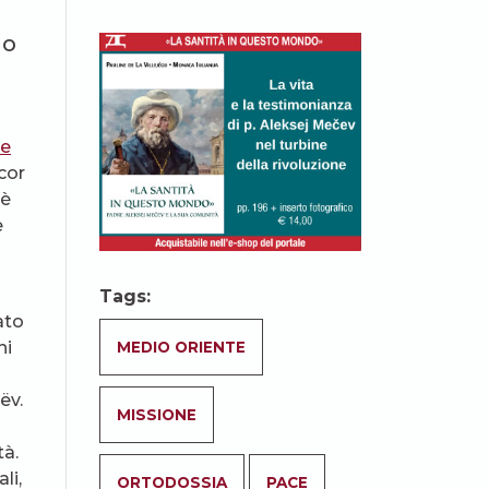
mo
ce
cor
 è
e
Tags:
ato
ni
MEDIO ORIENTE
ëv.
MISSIONE
tà.
li,
ORTODOSSIA
PACE