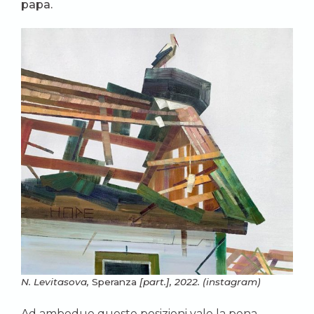
papa.
N. Levitasova,
Speranza
[part.], 2022. (instagram)
Ad ambedue queste posizioni vale la pena