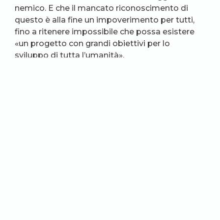
nemico. E che il mancato riconoscimento di
questo è alla fine un impoverimento per tutti,
fino a ritenere impossibile che possa esistere
«un progetto con grandi obiettivi per lo
sviluppo di tutta l’umanità».
La perdita di questo orizzonte è ciò che ci
stiamo giocando. Ora. Può essere scomodo
ricordarlo, ma è necessario.
(foto: 0629com.ua)
Condividi
Francesco Braschi
Sacerdote, dottore in Teologia e Scienze
Patristiche, dottore della Biblioteca