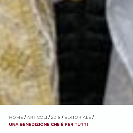
HOME
/
ARTICOLI
/
2018
/
EDITORIALE
/
UNA BENEDIZIONE CHE È PER TUTTI