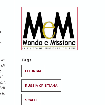
o
o
 in
Tags:
 di
o
LITURGIA
ai
o!”.
RUSSIA CRISTIANA
 di
 in
SCALFI