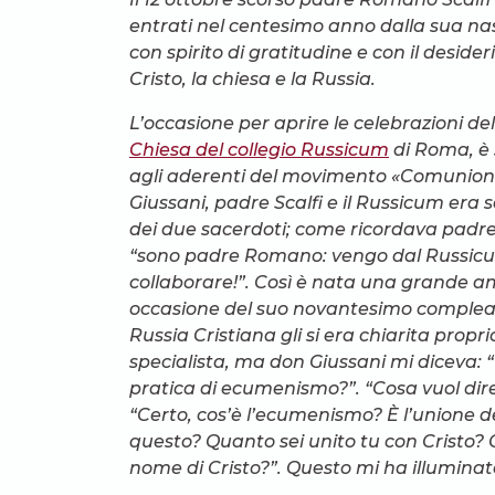
entrati nel centesimo anno dalla sua nasc
con spirito di gratitudine e con il desid
Cristo, la chiesa e la Russia.
L’occasione per aprire le celebrazioni d
Chiesa del collegio Russicum
di Roma, è 
agli aderenti del movimento «Comunione 
Giussani, padre Scalfi e il Russicum era 
dei due sacerdoti; come ricordava padre
“sono padre Romano: vengo dal Russicum
collaborare!”. Così è nata una grande am
occasione del suo novantesimo complean
Russia Cristiana gli si era chiarita prop
specialista, ma don Giussani mi diceva: 
pratica di ecumenismo?”. “Cosa vuol dire
“Certo, cos’è l’ecumenismo? È l’unione de
questo? Quanto sei unito tu con Cristo? 
nome di Cristo?”. Questo mi ha illuminato