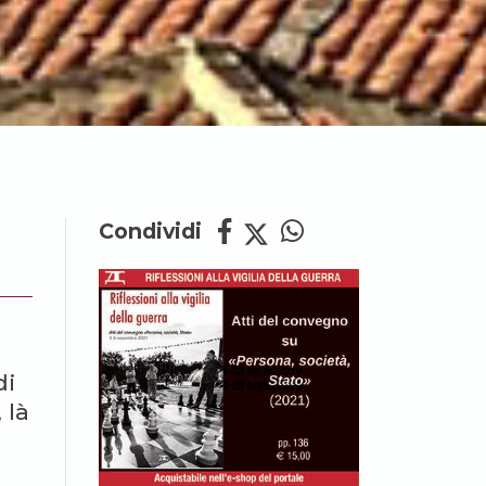
Condividi
di
 là
.