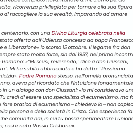
ita, ricorrenza privilegiata per tornare alla sua figura
erio di raccogliere la sua eredità, imparando ad amare
el centenario, con una
Divina Liturgia celebrata nella
stata offerta dall’Udienza concessa da papa Francesc
e Liberazione» lo scorso 15 ottobre. Il legame fra don
sempre stato molto forte, sin dal 1957, nel primo incontr
 Romano: «“Mi scusi, reverendo,” dico a don Giussani,
”. Mi ha subito abbracciato e ha detto: “Possiamo
icizia».
Padre Romano
stesso, nell’omelia pronunciata
no, aveva poi ricordato che l’intuizione fondamentale
rio in un dialogo con don Giussani: «Io mi consideravo un
“Tu credi di essere uno specialista di ecumenismo, ma f
 fare pratica di ecumenismo – chiedevo io – non capisc
lla persona e della società in Cristo. Che esperienza fai
Che comunità hai, in cui tu possa sperimentare l’unione
, così è nata Russia Cristiana».