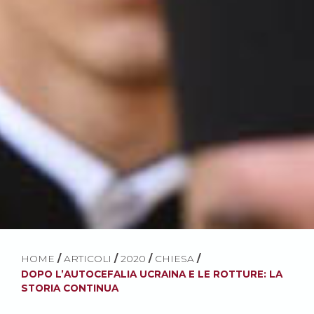
HOME
/
ARTICOLI
/
2020
/
CHIESA
/
DOPO L’AUTOCEFALIA UCRAINA E LE ROTTURE: LA
STORIA CONTINUA