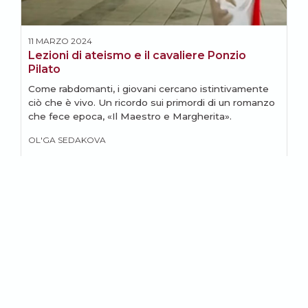
11 MARZO 2024
5
Lezioni di ateismo e il cavaliere Ponzio
C
Pilato
L
Come rabdomanti, i giovani cercano istintivamente
l
ciò che è vivo. Un ricordo sui primordi di un romanzo
O
che fece epoca, «Il Maestro e Margherita».
OL'GA SEDAKOVA