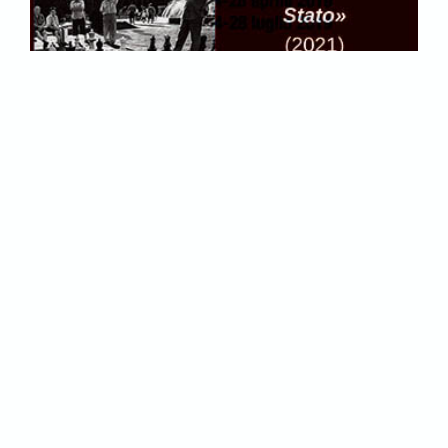
Tags:
FRANCIA
SOCIETÀ
Blog dello stesso
autore: