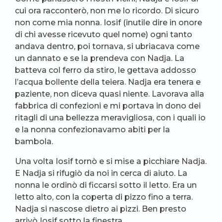
cui ora racconterò, non me lo ricordo. Di sicuro
non come mia nonna. Iosif (inutile dire in onore
di chi avesse ricevuto quel nome) ogni tanto
andava dentro, poi tornava, si ubriacava come
un dannato e se la prendeva con Nadja. La
batteva col ferro da stiro, le gettava addosso
l’acqua bollente della teiera. Nadja era tenera e
paziente, non diceva quasi niente. Lavorava alla
fabbrica di confezioni e mi portava in dono dei
ritagli di una bellezza meravigliosa, con i quali io
e la nonna confezionavamo abiti per la
bambola.
Una volta Iosif tornò e si mise a picchiare Nadja.
E Nadja si rifugiò da noi in cerca di aiuto. La
nonna le ordinò di ficcarsi sotto il letto. Era un
letto alto, con la coperta di pizzo fino a terra.
Nadja si nascose dietro ai pizzi. Ben presto
arrivò Iosif sotto la finestra.