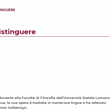
TINGUERE
distinguere
 docente alla Facoltà di Filosofia dell’Università Statale Lomono
ssa, la sua opera è tradotta in numerose lingue e ha ottenuto
remio Solženicyn.