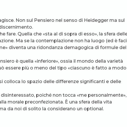
i agisce. Non sul Pensiero nel senso di Heidegger ma sul
 discernimento.
e fare. Quella che «sta al di sopra di esso», la sfera dell
azione. Ma se la contemplazione non ha luogo (ed è faci
time» diventa una ridondanza demagogica di formule del
nsiero è quella «inferiore», ossia il mondo della varietà
può essere più o meno del tipo «ciascuno è fatto a modo
si colloca lo spazio delle differenze significanti e delle
o disinteressato, poiché non tocca «me personalmente»,
alla morale preconfezionata. È una sfera della vita
a da noi di solito la considerano un optional.