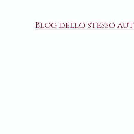
Blog dello stesso aut
11 MARZO 2024
5 GEN
Lezioni di ateismo e il
Cosa
cavaliere Ponzio Pilato
L’acut
Come rabdomanti, i giovani cercano
dell’i
istintivamente ciò che è vivo. Un
impar
ricordo sui primordi di un romanzo
OL'G
che fece epoca, «Il Maestro e