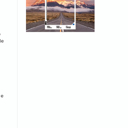
e
le
 e