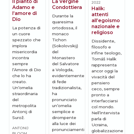
Il pianto di
La Vergine
2022
2
Adamo e
Condottiera
Halík:
l’amore di
attenti
f
Durante la
Dio
all’egoismo
a
quaresima
nazionale e
La potenza di
ortodossa, il
religioso
un cuore
monaco
I
spezzato che
Tichon
Dissidente,
S
implora
(Sokolovskij)
filosofo e
C
misericordia
del
infine teologo,
f
incontra
Monastero
Tomáš Halík
t
sempre
del Salvatore
rappresenta
h
l’Amore di Dio
a Vologda,
ancor oggi la
l
che lo ha
evidentemente
vivacità del
c
creato.
di fede
pensiero
l
Un’omelia
tradizionalista,
ceco, sempre
r
straordinaria
ha
pronto a
t
del
pronunciato
interfacciarsi
d
metropolita
un’omelia
col mondo.
U
Antonij di
semplice e
Nell’intervista
«
Surož.
dirompente
parla di
alla luce dei
Ucraina,
c
ANTONIJ
pronunciamenti
globalizzazione
s
BLOOM