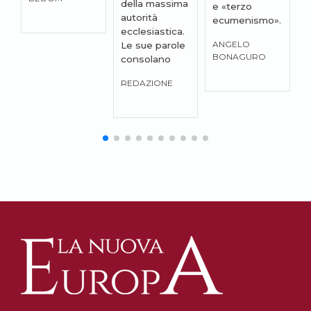
della massima
e «terzo
c
autorità
ecumenismo».
C
ecclesiastica.
ANGELO
G
Le sue parole
BONAGURO
P
consolano
REDAZIONE