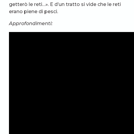
getterò le reti…». E d’un tratto si vide che le reti
erano piene di pesci.
Approfondimenti: