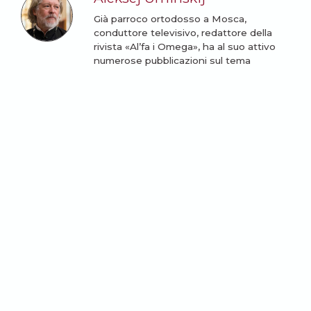
Già parroco ortodosso a Mosca,
conduttore televisivo, redattore della
rivista «Al’fa i Omega», ha al suo attivo
numerose pubblicazioni sul tema
dell’educazione cristiana. Costretto a
lasciare la Russia alla fine del 2023 per le
sue posizioni a favore della pace, per
queste stesse ragioni è stato in seguito
sospeso
a divinis
e ridotto allo stato
laicale dal patriarcato di Mosca. Ora è
stato reintegrato nella dignità
sacerdotale in seno al Patriarcato
ecumenico di Costantinopoli.
LEGGI TUTTI GLI ARTICOLI