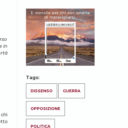
orso
e in
ertà
Tags:
DISSENSO
GUERRA
OPPOSIZIONE
 chi
etto
POLITICA