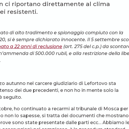
in ci riportano direttamente al clima
ei resistenti.
usato di alto tradimento e spionaggio compiuto con la
 2020, si è sempre dichiarato innocente. Il 5 settembre sc
to a 22 anni di reclusione
(art. 275 del c.p.) da scontar
’ammenda di 500.000 rubli, e alla restrizione della lib
.
rzo autunno nel carcere giudiziario di Lefortovo sta
ntenso dei due precedenti, e non ho in mente solo la
è seguito.
tobre, ho continuato a recarmi al tribunale di Mosca per
no non lo sapesse, si tratta dei documenti che mostrano
 prove sono state presentate dalle parti ecc… Abbiamo l