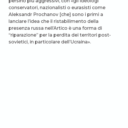
persino più aggressivi, con «gli ideologi
conservatori, nazionalisti o eurasisti come
Aleksandr Prochanov [che] sono i primi a
lanciare l’idea che il ristabilimento della
presenza russa nell’Artico è una forma di
“riparazione” per la perdita dei territori post-
sovietici, in particolare dell’Ucraina».
(J. Shuraev, pexels.com)