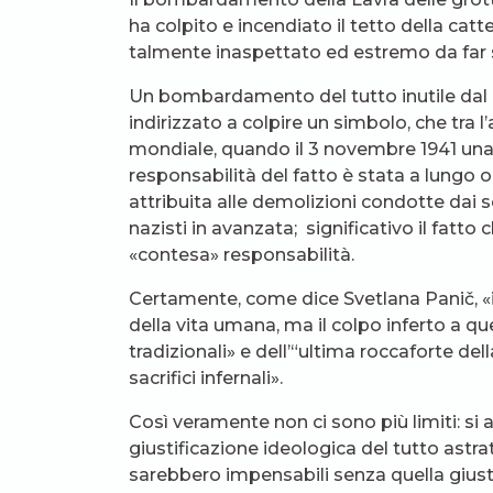
ha colpito e incendiato il tetto della catt
talmente inaspettato ed estremo da far sor
Un bombardamento del tutto inutile dal p
indirizzato a colpire un simbolo, che tra l
mondiale, quando il 3 novembre 1941 una g
responsabilità del fatto è stata a lungo
attribuita alle demolizioni condotte dai sov
nazisti in avanzata; significativo il fatto 
«contesa» responsabilità.
Certamente, come dice Svetlana Panič, «i “
della vita umana, ma il colpo inferto a ques
tradizionali» e dell’“ultima roccaforte de
sacrifici infernali».
Così veramente non ci sono più limiti: si a
giustificazione ideologica del tutto astra
sarebbero impensabili senza quella giusti