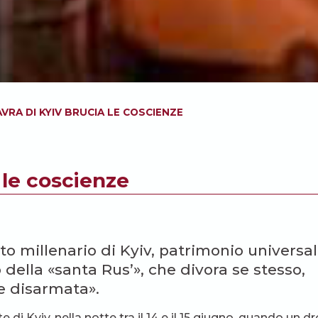
AVRA DI KYIV BRUCIA LE COSCIENZE
 le coscienze
 millenario di Kyiv, patrimonio universa
 della «santa Rus’», che divora se stesso,
ce disarmata».
di Kyiv, nella notte tra il 14 e il 15 giugno, quando un d