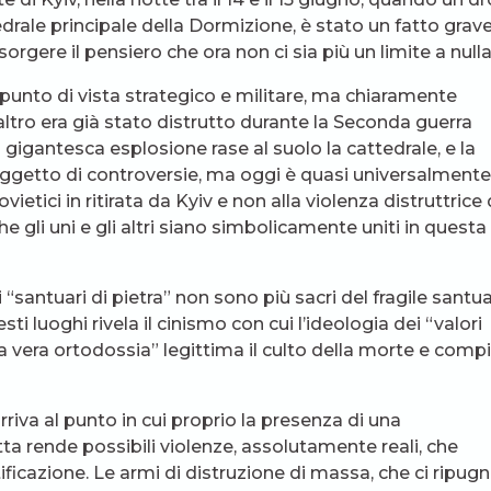
edrale principale della Dormizione, è stato un fatto grave
gere il pensiero che ora non ci sia più un limite a nulla
unto di vista strategico e militare, ma chiaramente
’altro era già stato distrutto durante la Seconda guerra
igantesca esplosione rase al suolo la cattedrale, e la
 oggetto di controversie, ma oggi è quasi universalmente
ietici in ritirata da Kyiv e non alla violenza distruttrice 
che gli uni e gli altri siano simbolicamente uniti in questa
santuari di pietra” non sono più sacri del fragile santua
ti luoghi rivela il cinismo con cui l’ideologia dei “valori
lla vera ortodossia” legittima il culto della morte e comp
rriva al punto in cui proprio la presenza di una
tta rende possibili violenze, assolutamente reali, che
ficazione. Le armi di distruzione di massa, che ci ripug