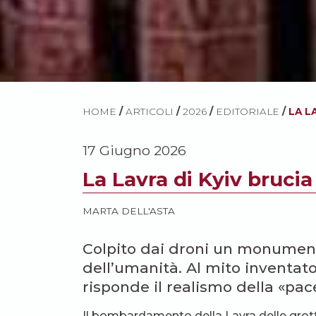
HOME
/
ARTICOLI
/
2026
/
EDITORIALE
/
LA L
17 Giugno 2026
La Lavra di Kyiv brucia
MARTA DELL'ASTA
Colpito dai droni un monumento
dell’umanità. Al mito inventato
risponde il realismo della «pa
Il bombardamento della Lavra delle grotte 