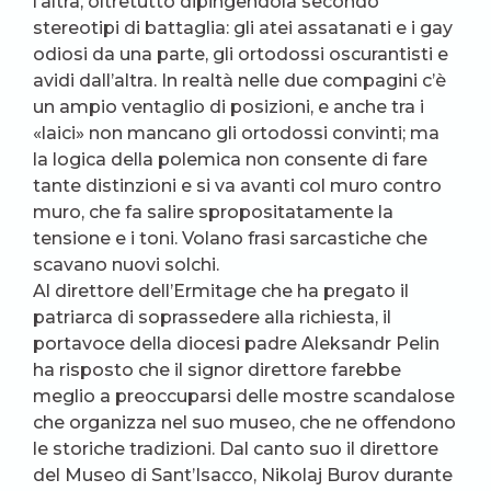
l’altra, oltretutto dipingendola secondo
stereotipi di battaglia: gli atei assatanati e i gay
odiosi da una parte, gli ortodossi oscurantisti e
avidi dall’altra. In realtà nelle due compagini c’è
un ampio ventaglio di posizioni, e anche tra i
«laici» non mancano gli ortodossi convinti; ma
la logica della polemica non consente di fare
tante distinzioni e si va avanti col muro contro
muro, che fa salire spropositatamente la
tensione e i toni. Volano frasi sarcastiche che
scavano nuovi solchi.
Al direttore dell’Ermitage che ha pregato il
patriarca di soprassedere alla richiesta, il
portavoce della diocesi padre Aleksandr Pelin
ha risposto che il signor direttore farebbe
meglio a preoccuparsi delle mostre scandalose
che organizza nel suo museo, che ne offendono
le storiche tradizioni. Dal canto suo il direttore
del Museo di Sant’Isacco, Nikolaj Burov durante