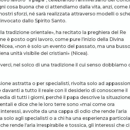
ogni cosa buona che ci attendiamo dalla vita, anzi, come
 nostri sforzi, né sarà realizzata attraverso modelli o sc
invocato dallo Spirito Santo.
a tradizione orientale», ha recitato la preghiera del Re
one è posto ogni lavoro, come pure l’inizio della Divina
 Nicea, «non è solo un evento del passato, ma una busso
na unità visibile dei cristiani» (Nicea).
erci, nel solco di una tradizione il cui senso dobbiamo 
sione astratta o per specialisti, rivolta solo ad appassion
avanti a tutto il reale con il desiderio di conoscerne il
ia di tutti i giorni, perché il papa descrive la situazione
entali e dice che le loro terre sono «mai come ora
interessi, avvolte da una cappa di odio che rende l’aria
a solo agli specialisti o a chi ha una esperienza particol
che rende l’aria irrespirabile e tossica, gli interessi che ci