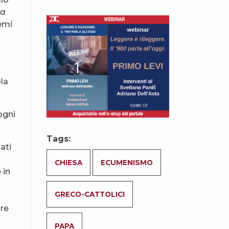
la
hemi
la
ogni
Tags:
ati
CHIESA
ECUMENISMO
 in
GRECO-CATTOLICI
are
PAPA