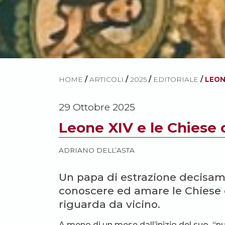
HOME
/
ARTICOLI
/
2025
/
EDITORIALE
/
LEON
29 Ottobre 2025
Leone XIV e le Chiese 
ADRIANO DELL’ASTA
Un papa di estrazione decisame
conoscere ed amare le Chiese o
riguarda da vicino.
A meno di un mese dall’inizio del suo “nu