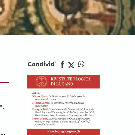
Condividi
e,
lio